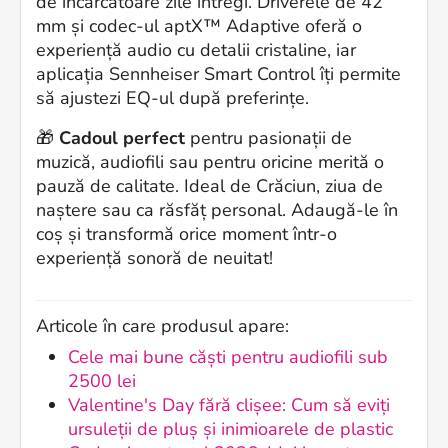
de încărcătoare zile întregi. Driverele de 42
mm și codec-ul aptX™ Adaptive oferă o
experiență audio cu detalii cristaline, iar
aplicația Sennheiser Smart Control îți permite
să ajustezi EQ-ul după preferințe.
🎁
Cadoul perfect
pentru pasionații de
muzică, audiofili sau pentru oricine merită o
pauză de calitate. Ideal de Crăciun, ziua de
naștere sau ca răsfăț personal. Adaugă-le în
coș și transformă orice moment într-o
experiență sonoră de neuitat!
Articole în care produsul apare:
Cele mai bune căști pentru audiofili sub
2500 lei
Valentine's Day fără clișee: Cum să eviți
ursuleții de pluș și inimioarele de plastic