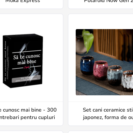
Moka Express
Polaroid Now Gen 
e cunosc mai bine - 300
Set cani ceramice sti
ntrebari pentru cupluri
japonez, forma de o