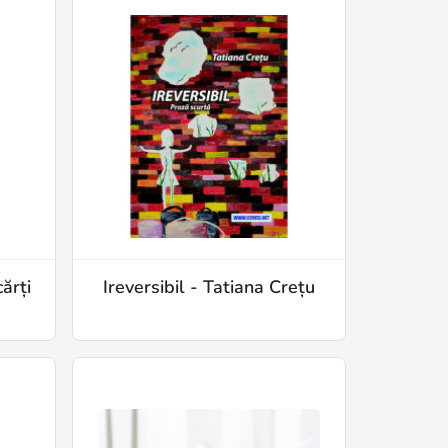
ărți
Ireversibil - Tatiana Crețu