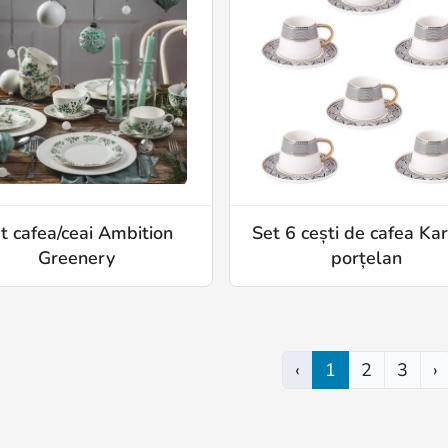
t cafea/ceai Ambition
Set 6 cești de cafea Kar
Greenery
porțelan
‹
1
2
3
›