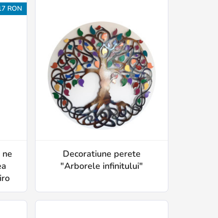
17 RON
 ne
Decoratiune perete
ea
"Arborele infinitului"
iro