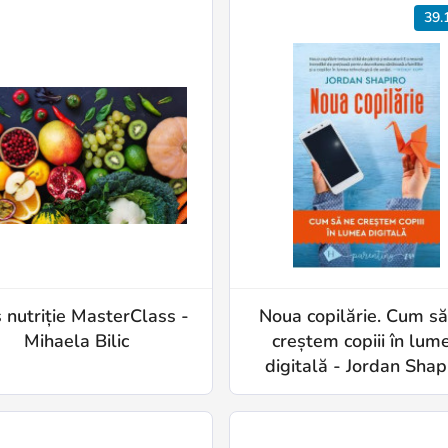
39.
 nutriție MasterClass -
Noua copilărie. Cum să
Mihaela Bilic
creștem copiii în lum
digitală - Jordan Shap