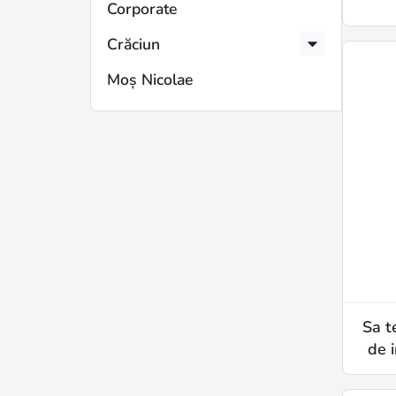
Corporate
Crăciun
Moș Nicolae
Sa t
de i