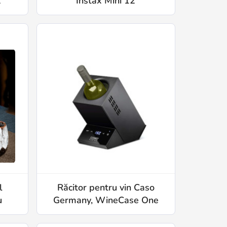
2
Instax Mini 12
l
Răcitor pentru vin Caso
u
Germany, WineCase One