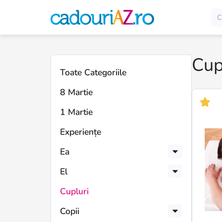
Cup
Descop
cadouri
Toate Categoriile
perfect
8 Martie
pentru
cupluri:
1 Martie
experie
comune
Experiențe
surpriz
Ea
persona
și
El
idei
romanti
Cupluri
Copii