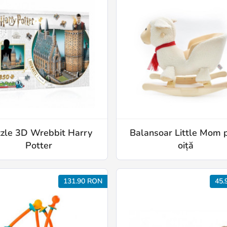
zle 3D Wrebbit Harry
Balansoar Little Mom 
Potter
oiță
131.90 RON
45.