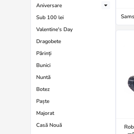
Aniversare
Sams
Sub 100 lei
Valentine's Day
Dragobete
Părinți
Bunici
Nuntă
Botez
Paște
Majorat
Casă Nouă
Rob