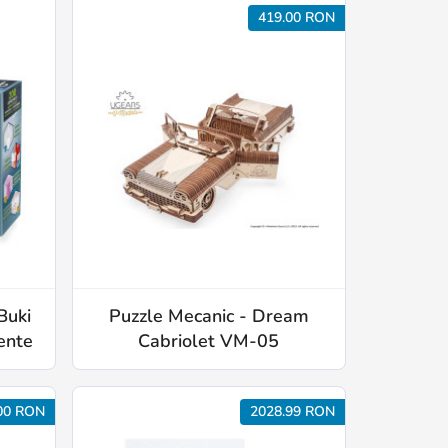
419.00 RON
Buki
Puzzle Mecanic - Dream
ente
Cabriolet VM-05
00 RON
2028.99 RON