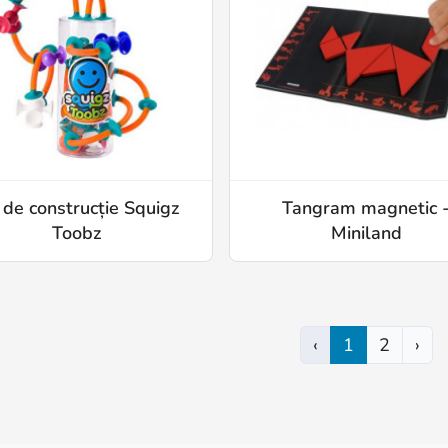
 de construcție Squigz
Tangram magnetic 
Toobz
Miniland
‹
1
2
›