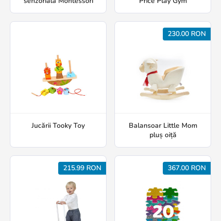
senzorială Montessori
Price Play Gym
230.00 RON
Jucării Tooky Toy
Balansoar Little Mom
pluș oiță
215.99 RON
367.00 RON