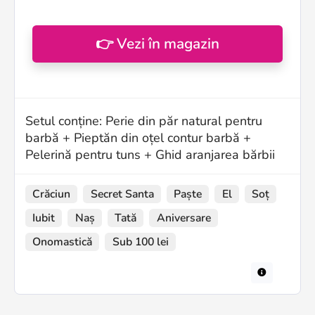
👉 Vezi în magazin
Setul conține: Perie din păr natural pentru
barbă + Pieptăn din oțel contur barbă +
Pelerină pentru tuns + Ghid aranjarea bărbii
Crăciun
Secret Santa
Paște
El
Soț
Iubit
Naș
Tată
Aniversare
Onomastică
Sub 100 lei