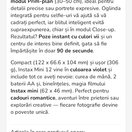
modul Prim-plan
(30–50 cm), ideal pentru
detalii precise sau portrete expresive. Oglinda
integrată pentru selfie-uri vă ajută să vă
cadrați perfect, iar blitul inteligent evită
supraexpunerea, chiar și în modul Close-up.
Rezultatul?
Poze instant cu culori vii
și un
centru de interes bine definit, gata să fie
împărtășite în doar
90 de secunde
.
Compact (122 x 66.6 x 104 mm) și ușor (306
g), Instax Mini 12 vine în
culoarea violet
și
include tot ce aveți nevoie: curea de mână, 2
baterii AA și, bineînțeles, magia filmului
Instax mini
(62 x 46 mm). Perfect pentru
cadouri romantice
, aventuri între prieteni sau
explorări creative — fiecare fotografie devine
o poveste unică.