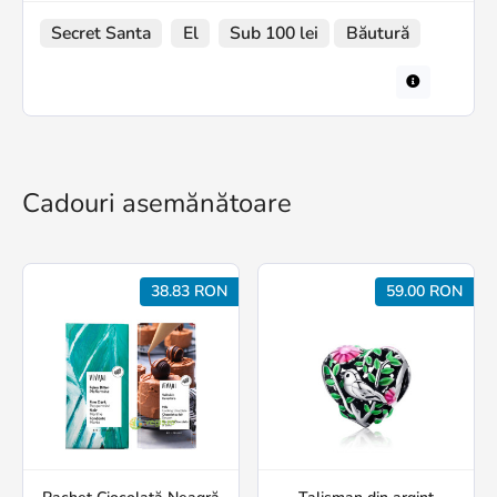
Secret Santa
El
Sub 100 lei
Băutură
Cadouri asemănătoare
38.83 RON
59.00 RON