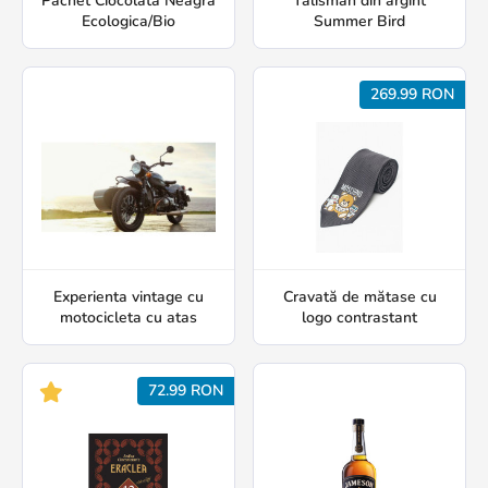
Pachet Ciocolată Neagră
Talisman din argint
Ecologica/Bio
Summer Bird
269.99 RON
Experienta vintage cu
Cravată de mătase cu
motocicleta cu atas
logo contrastant
72.99 RON