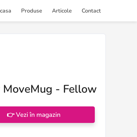
casa
Produse
Articole
Contact
r MoveMug - Fellow
👉 Vezi în magazin