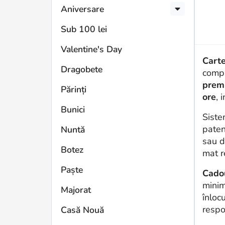
Aniversare
Sub 100 lei
Valentine's Day
Cart
Dragobete
compa
prem
Părinți
ore
, 
Bunici
Siste
paten
Nuntă
sau d
Botez
mat r
Paște
Cadou
minim
Majorat
înloc
respon
Casă Nouă