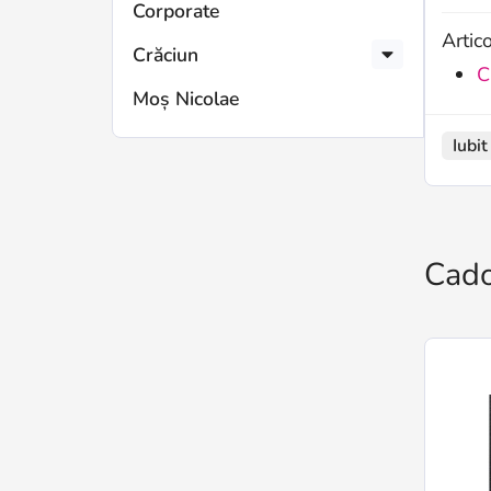
Corporate
Artic
Crăciun
C
Moș Nicolae
Iubit
Cado