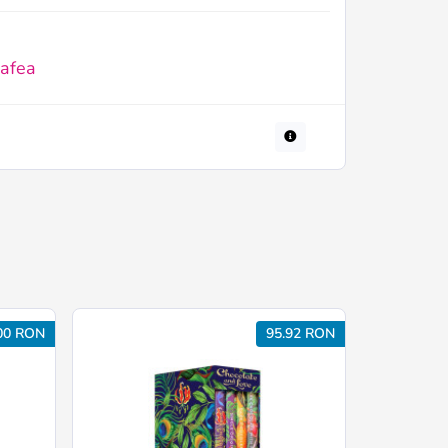
cafea
00 RON
95.92 RON