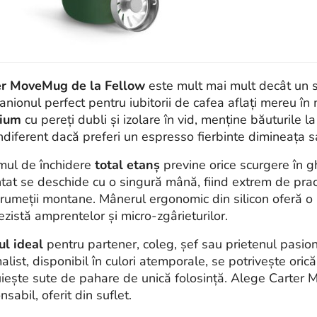
er MoveMug de la Fellow
este mult mai mult decât un s
nionul perfect pentru iubitorii de cafea aflați mereu în 
ium
cu pereți dubli și izolare în vid, menține băuturile
indiferent dacă preferi un espresso fierbinte dimineața
mul de închidere
total etanș
previne orice scurgere în g
tat se deschide cu o singură mână, fiind extrem de practi
rumeții montane. Mânerul ergonomic din silicon oferă o pri
ezistă amprentelor și micro-zgârieturilor.
l ideal
pentru partener, coleg, șef sau prietenul pasion
alist, disponibil în culori atemporale, se potrivește orică
uiește sute de pahare de unică folosință. Alege Carter 
sabil, oferit din suflet.