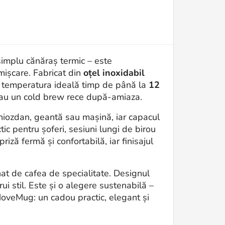
implu cănăraș termic – este
mișcare. Fabricat din
oțel inoxidabil
 la temperatura ideală timp de până la
12
 sau un cold brew rece după-amiaza.
hiozdan, geantă sau mașină, iar capacul
c pentru șoferi, sesiuni lungi de birou
ză fermă și confortabilă, iar finisajul
at de cafea de specialitate. Designul
rui stil. Este și o alegere sustenabilă –
MoveMug: un cadou practic, elegant și