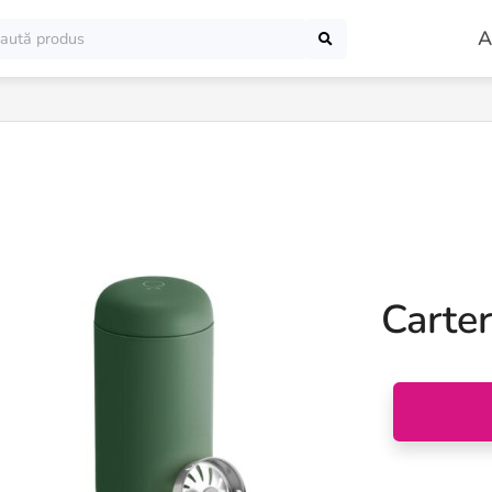
A
Carte