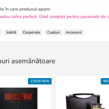
ole în care produsul apare:
adou cafea perfect: Ghid complet pentru pasionații de 
Iubită
Corporate
Cupluri
Accesorii
uri asemănătoare
279.00 RON
99.