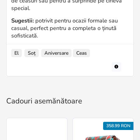
de ceasuri sau pentru a surprinde pe cineva
special.
Sugestii:
potrivit pentru ocazii formale sau
casual, perfect pentru a completa o ținută
sofisticată.
El
Soț
Aniversare
Ceas
Cadouri asemănătoare
358.99 RON