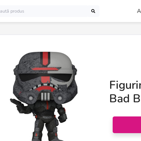
A
Figur
Bad B