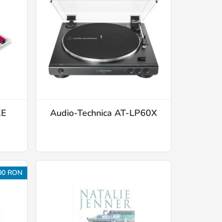
KE
Audio-Technica AT-LP60X
00 RON