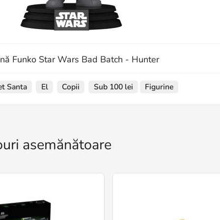
ină Funko Star Wars Bad Batch - Hunter
et Santa
El
Copii
Sub 100 lei
Figurine
uri asemănătoare