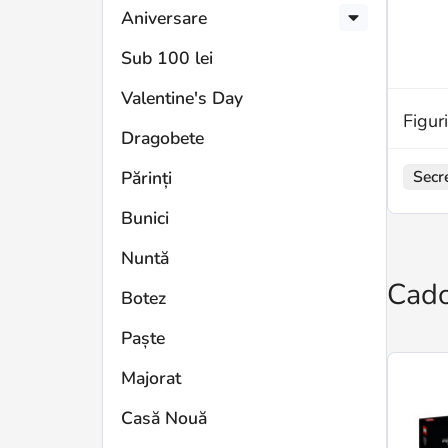
Aniversare
Sub 100 lei
Valentine's Day
Figur
Dragobete
Secr
Părinți
Bunici
Nuntă
Cado
Botez
Paște
Majorat
Casă Nouă