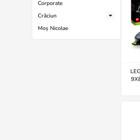
Corporate
Crăciun
Moș Nicolae
LEG
9X8