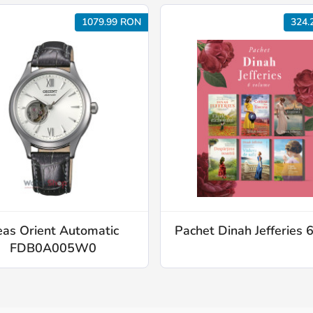
1079.99 RON
324.
eas Orient Automatic
Pachet Dinah Jefferies 6
FDB0A005W0