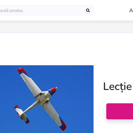
A
Lecție