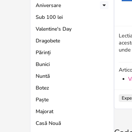
Aniversare
Sub 100 lei
Valentine's Day
Lecti
Dragobete
acest
unde 
Părinți
Bunici
Artic
Nuntă
V
Botez
Expe
Paște
Majorat
Casă Nouă