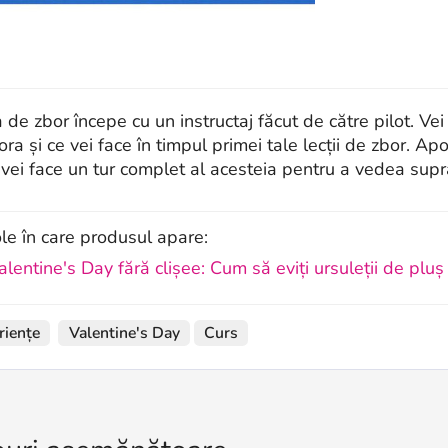
a de zbor începe cu un instructaj făcut de către pilot. Ve
ora și ce vei face în timpul primei tale lecții de zbor. 
vei face un tur complet al acesteia pentru a vedea supra
ole în care produsul apare:
alentine's Day fără clișee: Cum să eviți ursuleții de pluș 
riențe
Valentine's Day
Curs