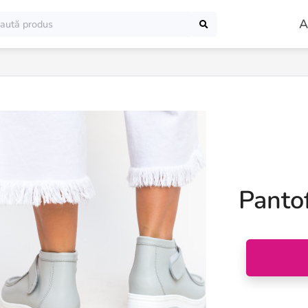
A
Pantof