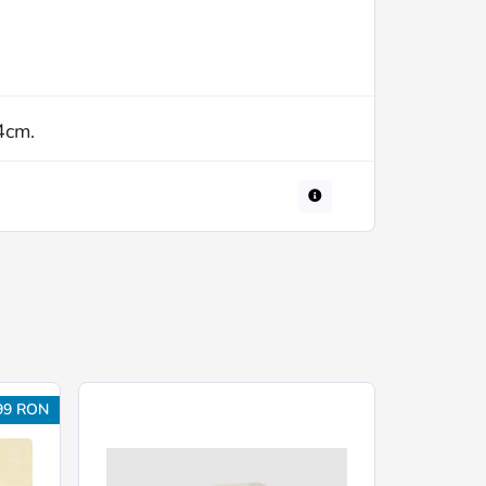
 4cm.
99 RON