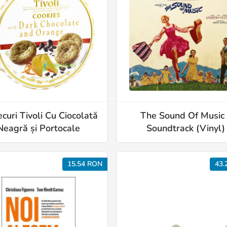
curi Tivoli Cu Ciocolată
The Sound Of Music 
Neagră și Portocale
Soundtrack (Vinyl)
15.54 RON
43.