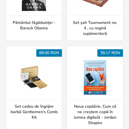
Pământul făgăduinței -
Set șah Tournament no.
Barack Obama
4 , cu regină
suplimentară
89.00 RON
39.17 RON
Set cadou de îngrijire
Noua copilărie. Cum să
barbă Gentlemen's Comb
ne creștem copiii în
Kit
lumea digitală - Jordan
Shapiro