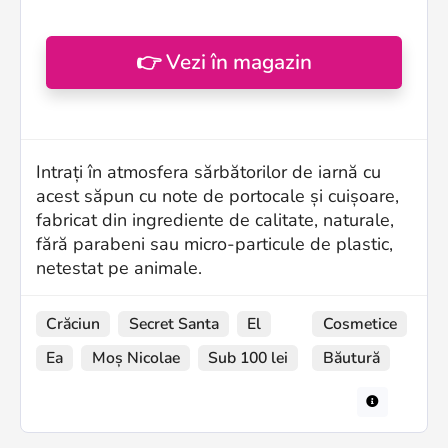
👉 Vezi în magazin
Intrați în atmosfera sărbătorilor de iarnă cu
acest săpun cu note de portocale și cuișoare,
fabricat din ingrediente de calitate, naturale,
fără parabeni sau micro-particule de plastic,
netestat pe animale.
Crăciun
Secret Santa
El
Cosmetice
Ea
Moș Nicolae
Sub 100 lei
Băutură