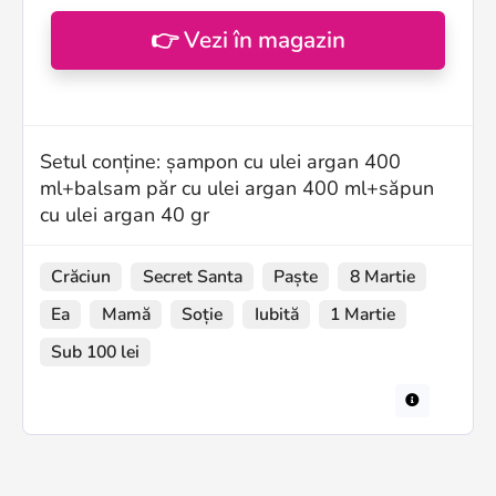
👉 Vezi în magazin
Setul conține: șampon cu ulei argan 400
ml+balsam păr cu ulei argan 400 ml+săpun
cu ulei argan 40 gr
Crăciun
Secret Santa
Paște
8 Martie
Ea
Mamă
Soție
Iubită
1 Martie
Sub 100 lei