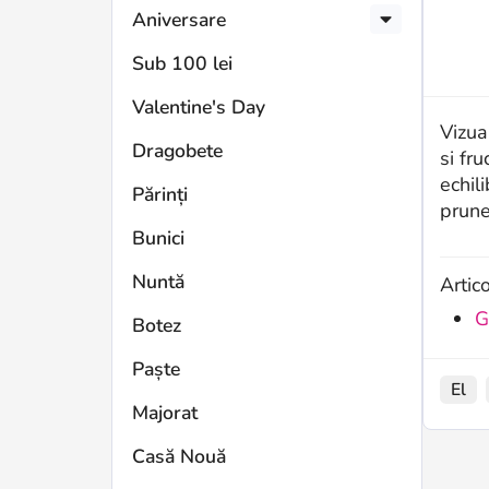
Aniversare
Sub 100 lei
Valentine's Day
Vizua
Dragobete
si fr
echil
Părinți
prune
Bunici
Nuntă
Artic
G
Botez
Paște
El
Majorat
Casă Nouă