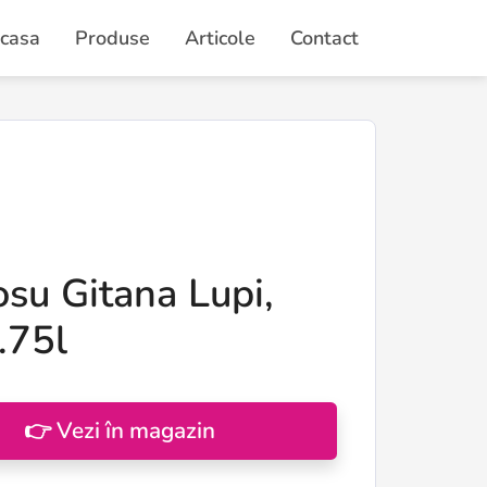
casa
Produse
Articole
Contact
su Gitana Lupi,
.75l
👉 Vezi în magazin