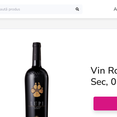
A
Vin Ro
Sec, 0