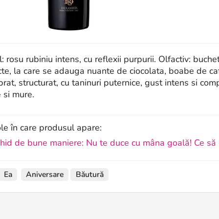
l: rosu rubiniu intens, cu reflexii purpurii. Olfactiv: buc
ucte, la care se adauga nuante de ciocolata, boabe de ca
ibrat, structurat, cu taninuri puternice, gust intens si co
 si mure.
ole în care produsul apare:
hid de bune maniere: Nu te duce cu mâna goală! Ce să d
Ea
Aniversare
Băutură