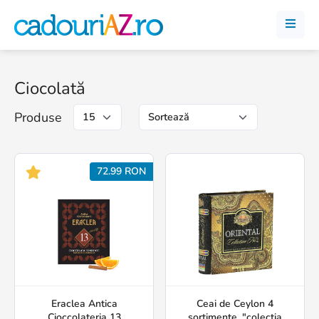
Ciocolată
Produse
72.99 RON
Eraclea Antica
Ceai de Ceylon 4
Cioccolateria 13
sortimente, "colectia