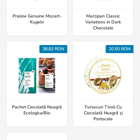
Praline Genuine Mozart-
Marzipan Classic
Kugeln
Variations in Dark
Chocolate
38.83 RON
20.50 RON
Pachet Ciocolată Neagră
Fursecuri Tivoli Cu
Ecologica/Bio
Ciocolată Neagră și
Portocale