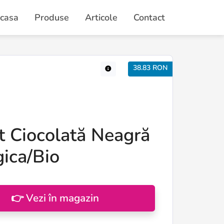
casa
Produse
Articole
Contact
38.83 RON
t Ciocolată Neagră
gica/Bio
👉 Vezi în magazin