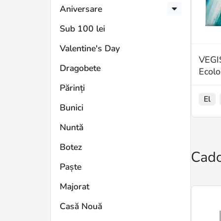
Aniversare
Sub 100 lei
Valentine's Day
VEGIS
Dragobete
Ecolo
Părinți
El
Bunici
Nuntă
Botez
Cado
Paște
Majorat
Casă Nouă