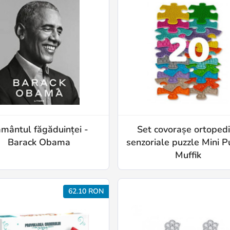
mântul făgăduinței -
Set covorașe ortoped
Barack Obama
senzoriale puzzle Mini P
Muffik
62.10 RON