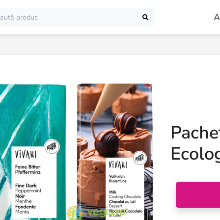
A
Pache
Ecolo