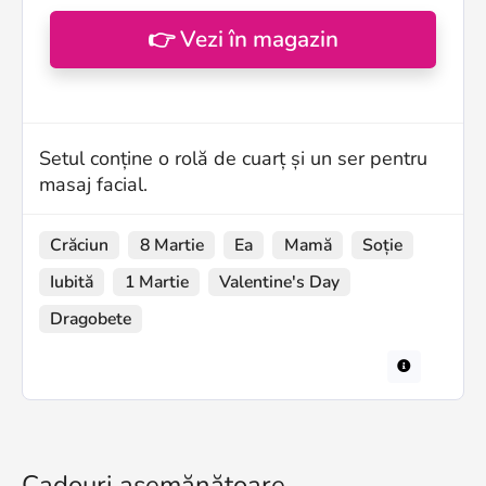
👉 Vezi în magazin
Setul conține o rolă de cuarț și un ser pentru
masaj facial.
Crăciun
8 Martie
Ea
Mamă
Soție
Iubită
1 Martie
Valentine's Day
Dragobete
Cadouri asemănătoare