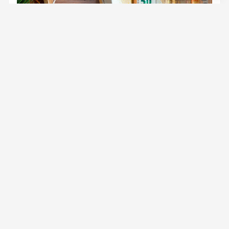
Bani sau Obiecte? Ghidul complet pentru a oferi
bani în loc de cadou în 2026
Să oferi bani în loc de cadou este una dintre cele mai
vechi și totuși cele mai dezbătute dileme ale etichetei
sociale r...
Ghid de bune maniere: Nu te duce cu mâna
goală! Ce să duci gazdei când ești invitat la masă