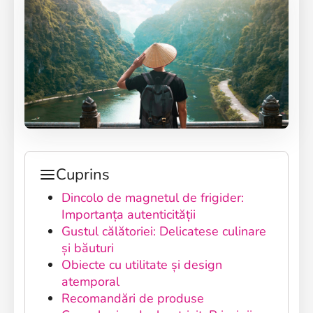
Cuprins
Dincolo de magnetul de frigider:
Importanța autenticității
Gustul călătoriei: Delicatese culinare
și băuturi
Obiecte cu utilitate și design
atemporal
Recomandări de produse