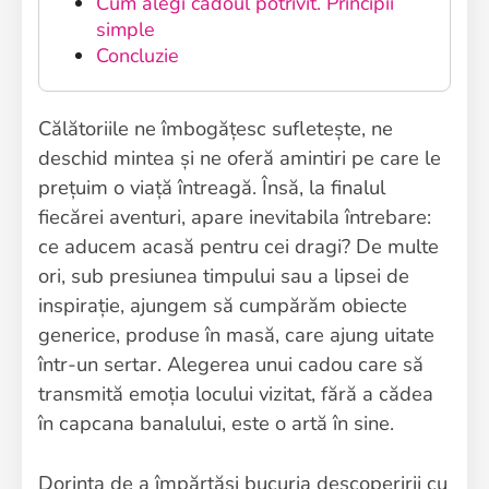
Cum alegi cadoul potrivit. Principii
simple
Concluzie
Călătoriile ne îmbogățesc sufletește, ne
deschid mintea și ne oferă amintiri pe care le
prețuim o viață întreagă. Însă, la finalul
fiecărei aventuri, apare inevitabila întrebare:
ce aducem acasă pentru cei dragi? De multe
ori, sub presiunea timpului sau a lipsei de
inspirație, ajungem să cumpărăm obiecte
generice, produse în masă, care ajung uitate
într-un sertar. Alegerea unui cadou care să
transmită emoția locului vizitat, fără a cădea
în capcana banalului, este o artă în sine.
Dorința de a împărtăși bucuria descoperirii cu