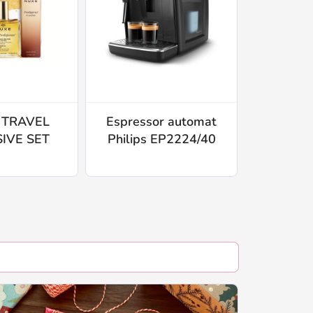
 TRAVEL
Espressor automat
GraviT
IVE SET
Philips EP2224/40
Drop