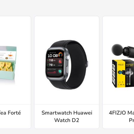
Tea Forté
Smartwatch Huawei
4FIZJO M
Watch D2
P