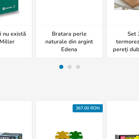
i nu există
Bratara perle
Set 
Miller
naturale din argint
termorez
Edena
pereți dubl
367.00 RON