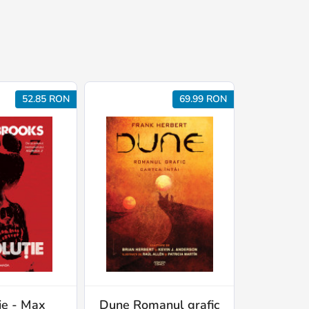
52.85 RON
69.99 RON
ie - Max
Dune Romanul grafic
LEGO 