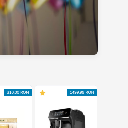
310.00 RON
1499.99 RON