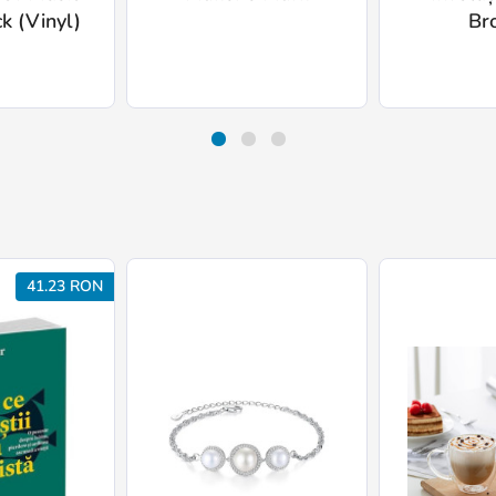
k (Vinyl)
Br
41.23 RON