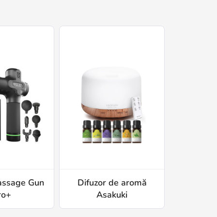
assage Gun
Difuzor de aromă
The Co
ro+
Asakuki
Bari