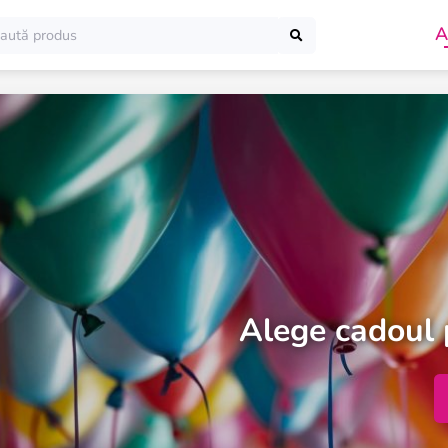
A
O mulțime de