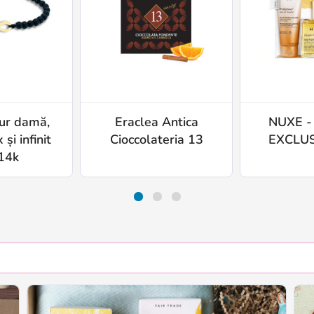
ur damă,
Eraclea Antica
NUXE -
 și infinit
Cioccolateria 13
EXCLUS
14k