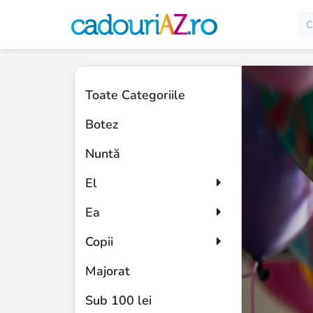
Cele
Mai
Toate Categoriile
Bune
Botez
Idei
Nuntă
de
El
Cadouri
Ea
erfect pentru copii!
Copii
Majorat
DESCOPERĂ CADOURILE
Sub 100 lei