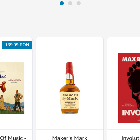
139.99 RON
Of Music -
Maker's Mark
Involuț