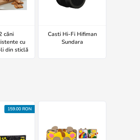
2 căni
Casti Hi-Fi Hifiman
Ochelari 
istente cu
Sundara
Crullé
i din sticlă
159.00 RON