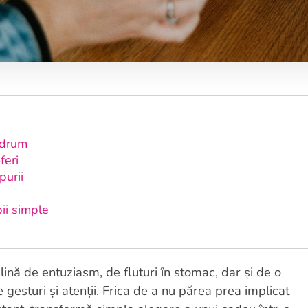
e drum
feri
purii
pii simple
plină de entuziasm, de fluturi în stomac, dar și de o
gesturi și atenții. Frica de a nu părea prea implicat