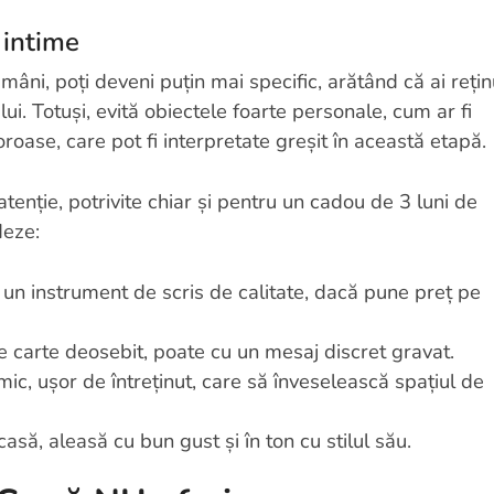
 intime
âni, poți deveni puțin mai specific, arătând că ai rețin
ui. Totuși, evită obiectele foarte personale, cum ar fi
roase, care pot fi interpretate greșit în această etapă.
 atenție, potrivite chiar și pentru un cadou de 3 luni de
deze:
un instrument de scris de calitate, dacă pune preț pe
 carte deosebit, poate cu un mesaj discret gravat.
ic, ușor de întreținut, care să înveselească spațiul de
să, aleasă cu bun gust și în ton cu stilul său.