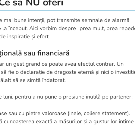
 Ce să NU oferi
ele mai bune intenții, pot transmite semnale de alarmă
 la început. Aici vorbim despre "prea mult, prea reped
e inspirație și efort.
ională sau financiară
dar un gest grandios poate avea efectul contrar. Un
ă fie o declarație de dragoste eternă și nici o investiți
ălalt să se simtă îndatorat.
 luni, pentru a nu pune o presiune inutilă pe partener:
se sau cu pietre valoroase (inele, coliere statement).
 cunoașterea exactă a măsurilor și a gusturilor intime