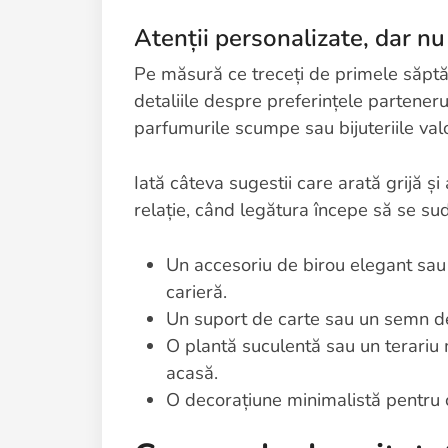
Atenții personalizate, dar nu
Pe măsură ce treceți de primele săptăm
detaliile despre preferințele partenerul
parfumurile scumpe sau bijuteriile valo
Iată câteva sugestii care arată grijă și
relație, când legătura începe să se su
Un accesoriu de birou elegant sau 
carieră.
Un suport de carte sau un semn de
O plantă suculentă sau un terariu m
acasă.
O decorațiune minimalistă pentru ca