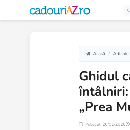
Acasă
Articole
Ghidul c
întâlniri
„Prea Mu
Publicat: 20/01/2026