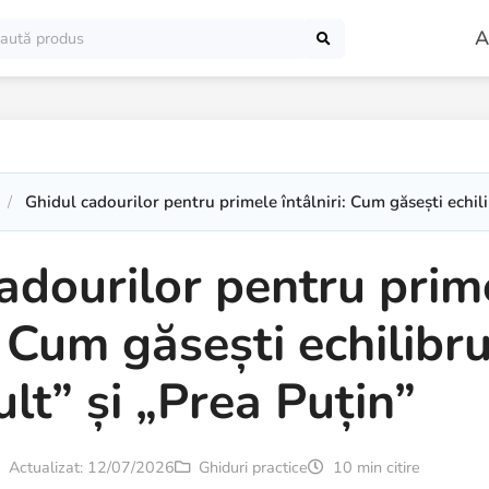
A
Ghidul cadourilor pentru primele întâlniri: Cum găsești echili
adourilor pentru prim
: Cum găsești echilibru
lt” și „Prea Puțin”
Actualizat: 12/07/2026
Ghiduri practice
10 min citire