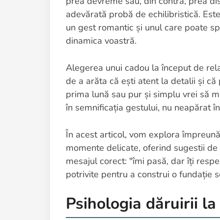
prea devreme sau, din contră, prea di
adevărată probă de echilibristică. Este
un gest romantic și unul care poate sp
dinamica voastră.
Alegerea unui cadou la început de relaț
de a arăta că ești atent la detalii și c
prima lună sau pur și simplu vrei să m
în semnificația gestului, nu neapărat în
În acest articol, vom explora împreun
momente delicate, oferind sugestii de 
mesajul corect: "îmi pasă, dar îți respe
potrivite pentru a construi o fundație 
Psihologia dăruirii l