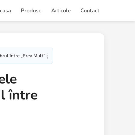
casa
Produse
Articole
Contact
brul între „Prea Mult” și „Prea Puțin”
ele
l între