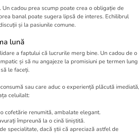
l. Un cadou prea scump poate crea o obligație de
 prea banal poate sugera lipsă de interes. Echilibrul
discuții și la pasiunile comune.
ima lună
lidare a faptului că lucrurile merg bine. Un cadou de o
 simpatic și să nu angajeze la promisiuni pe termen lung
să le faceți.
se consumă sau care aduc o experiență plăcută imediată
ța celuilalt:
a o cofetărie renumită, ambalate elegant.
vurați împreună la o cină liniștită.
de specialitate, dacă știi că apreciază astfel de