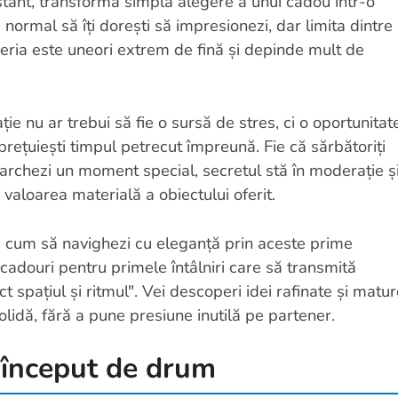
stant, transformă simpla alegere a unui cadou într-o
 normal să îți dorești să impresionezi, dar limita dintre
eria este uneori extrem de fină și depinde mult de
ie nu ar trebui să fie o sursă de stres, ci o oportunitat
ă prețuiești timpul petrecut împreună. Fie că sărbătoriți
archezi un moment special, secretul stă în moderație ș
 valoarea materială a obiectului oferit.
ă cum să navighezi cu eleganță prin aceste prime
cadouri pentru primele întâlniri care să transmită
ct spațiul și ritmul". Vei descoperi idei rafinate și matur
solidă, fără a pune presiune inutilă pe partener.
a început de drum