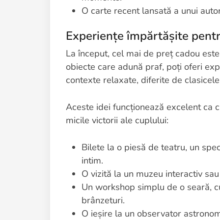
O carte recent lansată a unui autor 
Experiențe împărtășite pentru
La început, cel mai de preț cadou este 
obiecte care adună praf, poți oferi exp
contexte relaxate, diferite de clasicele 
Aceste idei funcționează excelent ca c
micile victorii ale cuplului:
Bilete la o piesă de teatru, un sp
intim.
O vizită la un muzeu interactiv sa
Un workshop simplu de o seară, cu
brânzeturi.
O ieșire la un observator astronomi