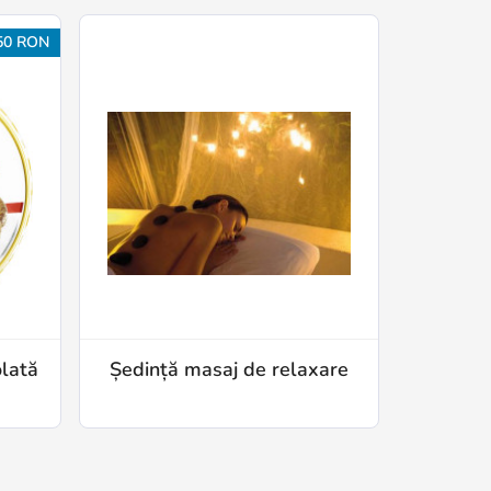
50 RON
olată
Ședință masaj de relaxare
e