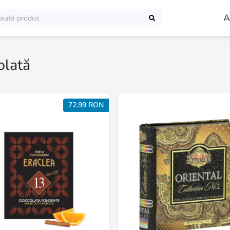
A
olată
72.99 RON