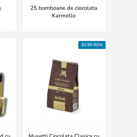
g
25 bomboane de ciocolata
Karmello
83.99 RON
d cu
Musetti Ciocolata Clasica cu