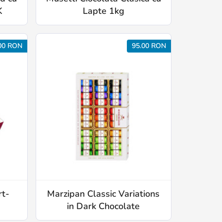
K
Lapte 1kg
00 RON
95.00 RON
rt-
Marzipan Classic Variations
in Dark Chocolate