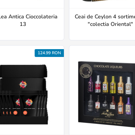
lea Antica Cioccolateria
Ceai de Ceylon 4 sortim
13
"colectia Oriental"
124.99 RON