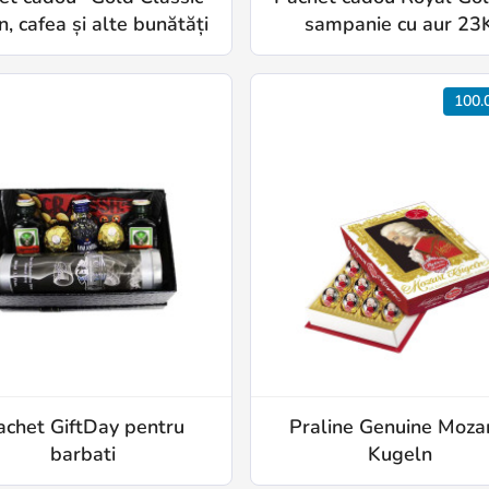
n, cafea și alte bunătăți
sampanie cu aur 23
100.
achet GiftDay pentru
Praline Genuine Moza
barbati
Kugeln