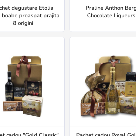
chet degustare Etolia
Praline Anthon Ber
 boabe proaspat prajita
Chocolate Liqueurs
8 origini
et cadou "Gold Classic"
Pachet cadou Royal Gol