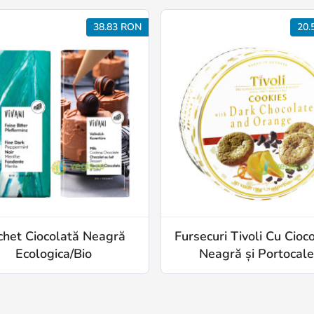
38.83 RON
20.
chet Ciocolată Neagră
Fursecuri Tivoli Cu Cioc
Ecologica/Bio
Neagră și Portocal