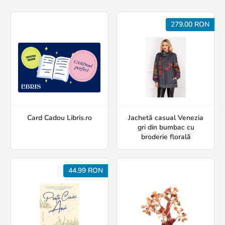
279.00 RON
Card Cadou Libris.ro
Jachetă casual Venezia
gri din bumbac cu
broderie florală
44.99 RON