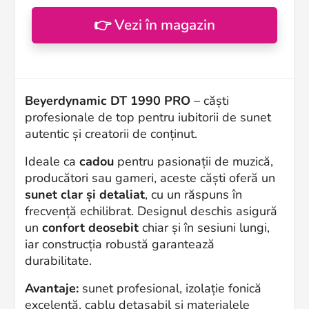
👉 Vezi în magazin
Beyerdynamic DT 1990 PRO
– căști
profesionale de top pentru iubitorii de sunet
autentic și creatorii de conținut.
Ideale ca
cadou
pentru pasionații de muzică,
producători sau gameri, aceste căști oferă un
sunet clar și detaliat
, cu un răspuns în
frecvență echilibrat. Designul deschis asigură
un
confort deosebit
chiar și în sesiuni lungi,
iar construcția robustă garantează
durabilitate.
Avantaje:
sunet profesional, izolație fonică
excelentă, cablu detașabil și materialele