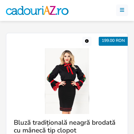
199.00 RON
Bluză tradițională neagră brodată
cu mânecă tip clopot