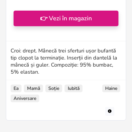
👉 Vezi în magazin
Croi: drept. Mânecă trei sferturi ușor bufantă
tip clopot la terminație. Inserții din dantelă la
mânecă și guler. Compoziție: 95% bumbac,
5% elastan.
Ea
Mamă
Soție
Iubită
Haine
Aniversare