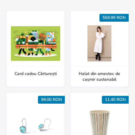
559.99 RON
Card cadou Cărturești
Halat din amestec de
cașmir sustenabil
99.00 RON
11.40 RON