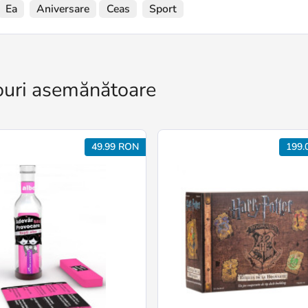
Ea
Aniversare
Ceas
Sport
uri asemănătoare
49.99 RON
199.