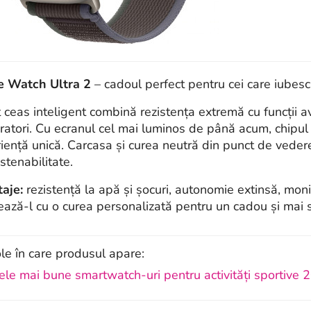
e Watch Ultra 2
– cadoul perfect pentru cei care iubesc
 ceas inteligent combină rezistența extremă cu funcții a
ratori. Cu ecranul cel mai luminos de până acum, chipul S
iență unică. Carcasa și curea neutră din punct de veder
stenabilitate.
aje:
rezistență la apă și șocuri, autonomie extinsă, moni
ează-l cu o curea personalizată pentru un cadou și mai s
ole în care produsul apare:
ele mai bune smartwatch-uri pentru activități sportive 