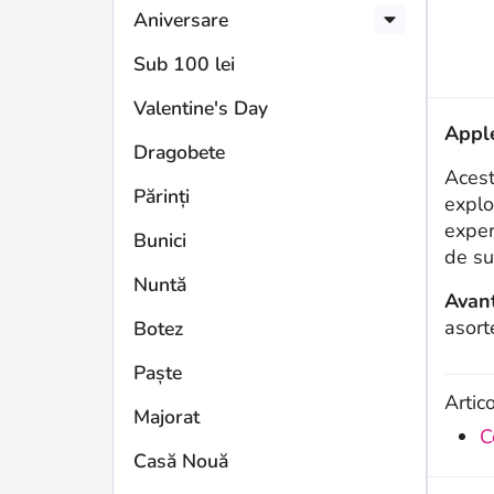
Aniversare
Sub 100 lei
Valentine's Day
Appl
Dragobete
Acest
Părinți
explo
exper
Bunici
de su
Nuntă
Avant
asort
Botez
Paște
Artic
Majorat
C
Casă Nouă