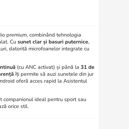
dio premium, combinând tehnologia
alat. Cu
sunet clar și basuri puternice
,
uri, datorită microfoanelor integrate cu
ontinuă
(cu ANC activat) și până la
31 de
arență
îți permite să auzi sunetele din jur
Android oferă acces rapid la Asistentul
t companionul ideal pentru sport sau
ă orice stil.