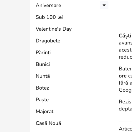
Aniversare
Sub 100 lei
Valentine's Day
Căști
Dragobete
avans
acest
Părinți
reduc
Bunici
Bater
ore
cu
Nuntă
fără 
Botez
Googl
Paște
Rezis
depla
Majorat
Casă Nouă
Artic