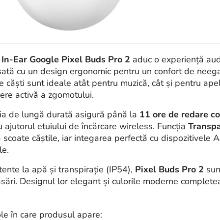
 In-Ear Google Pixel Buds Pro 2
aduc o experiență au
ată cu un design ergonomic pentru un confort de neeg
e căști sunt ideale atât pentru muzică, cât și pentru apel
ere activă a zgomotului.
ia de lungă durată asigură până la
11 ore de redare c
 ajutorul etuiului de încărcare wireless. Funcția
Transp
a scoate căștile, iar integarea perfectă cu dispozitivele 
e.
tente la apă și transpirație (IP54),
Pixel Buds Pro 2
sun
sări. Designul lor elegant și culorile moderne completeaz
ole în care produsul apare: