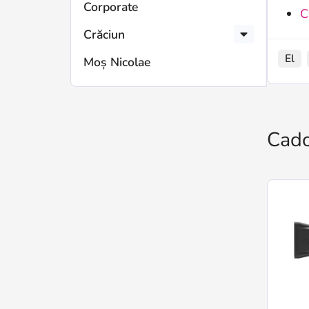
Corporate
C
Crăciun
El
Moș Nicolae
Cado