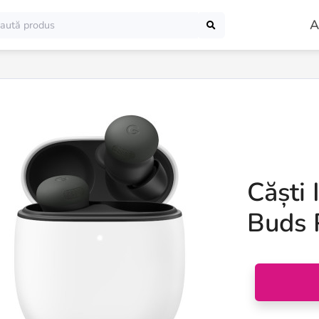
A
Căști 
Buds 