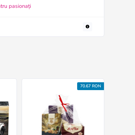
tru pasionați
70.67 RON