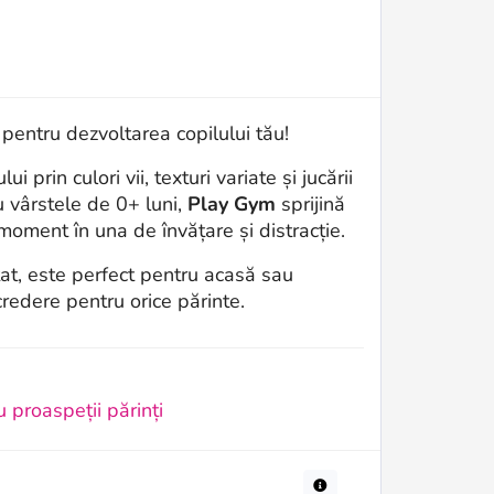
pentru dezvoltarea copilului tău!
prin culori vii, texturi variate și jucării
u vârstele de 0+ luni,
Play Gym
sprijină
 moment în una de învățare și distracție.
at, este perfect pentru acasă sau
ncredere pentru orice părinte.
 proaspeții părinți