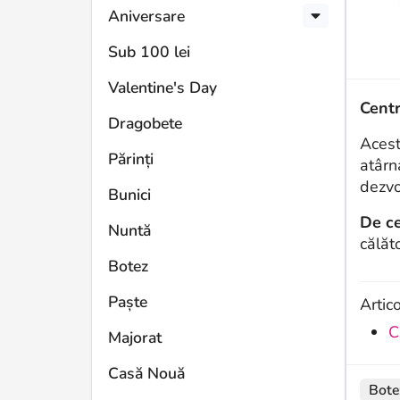
Aniversare
Sub 100 lei
Valentine's Day
Centr
Dragobete
Acest 
Părinți
atârn
dezvo
Bunici
De ce
Nuntă
călăt
Botez
Paște
Artic
C
Majorat
Casă Nouă
Bote