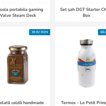
sola portabila gaming
Set șah DGT Starter C
Valve Steam Deck
Box
39.92 RON
68.
colată caldă handmade
Termos - Le Petit Prin