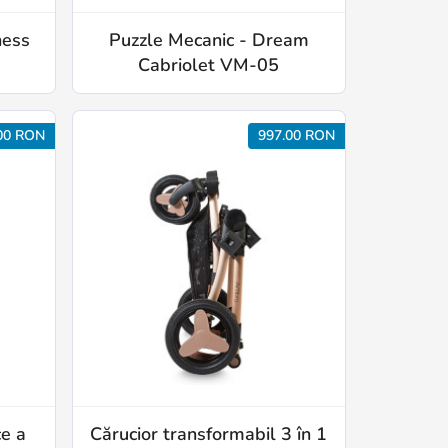
hess
Puzzle Mecanic - Dream
Cabriolet VM-05
00 RON
997.00 RON
ce a
Cărucior transformabil 3 în 1