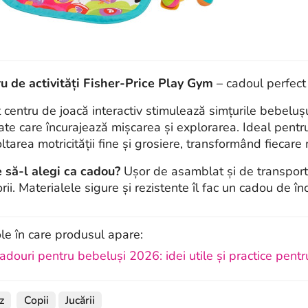
u de activități Fisher-Price Play Gym
– cadoul perfect 
centru de joacă interactiv stimulează simțurile bebelușului 
ate care încurajează mișcarea și explorarea. Ideal pentr
ltarea motricității fine și grosiere, transformând fiecare
 să-l alegi ca cadou?
Ușor de asamblat și de transport
orii. Materialele sigure și rezistente îl fac un cadou de î
ole în care produsul apare:
adouri pentru bebeluși 2026: idei utile și practice pentru
z
Copii
Jucării