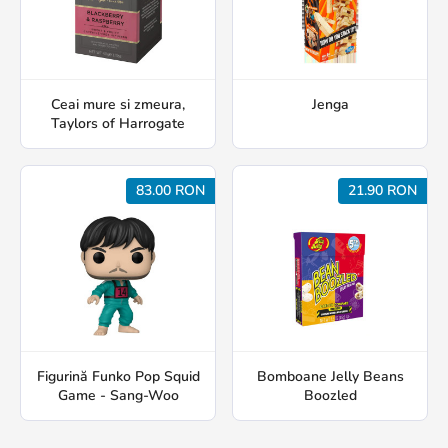
Ceai mure si zmeura,
Jenga
Taylors of Harrogate
83.00 RON
21.90 RON
Figurină Funko Pop Squid
Bomboane Jelly Beans
Game - Sang-Woo
Boozled