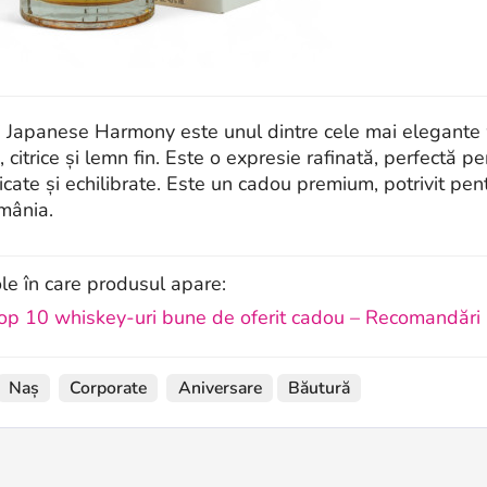
i Japanese Harmony este unul dintre cele mai elegante w
, citrice și lemn fin. Este o expresie rafinată, perfectă p
ticate și echilibrate. Este un cadou premium, potrivit pen
mânia.
ole în care produsul apare:
op 10 whiskey-uri bune de oferit cadou – Recomandări p
Naș
Corporate
Aniversare
Băutură