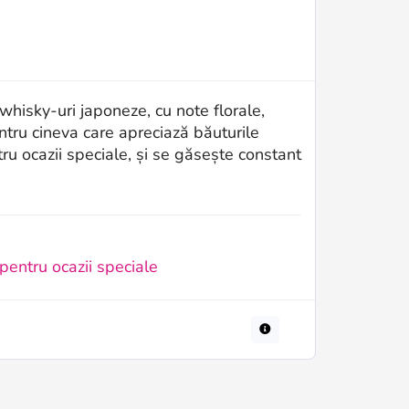
hisky‑uri japoneze, cu note florale,
entru cineva care apreciază băuturile
tru ocazii speciale, și se găsește constant
entru ocazii speciale