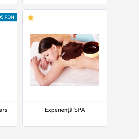
05 RON
ars
Experiență SPA