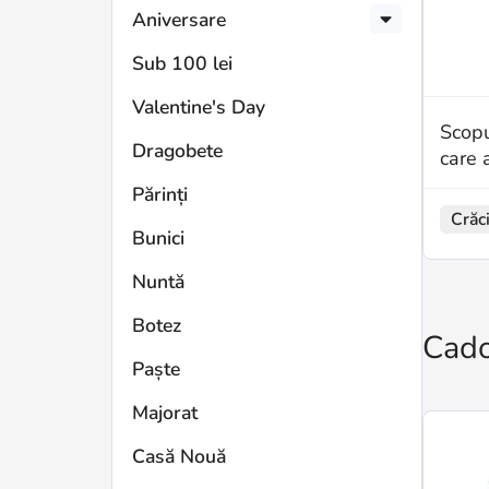
Aniversare
Sub 100 lei
Valentine's Day
Scopu
Dragobete
care 
Părinți
Crăc
Bunici
Nuntă
Botez
Cado
Paște
Majorat
Casă Nouă