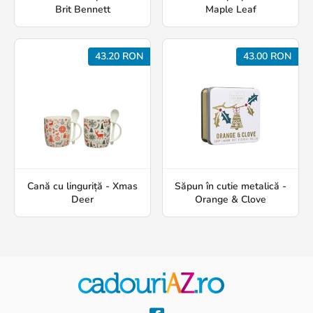
Brit Bennett
Maple Leaf
43.20 RON
43.00 RON
Cană cu linguriță - Xmas
Săpun în cutie metalică -
Deer
Orange & Clove