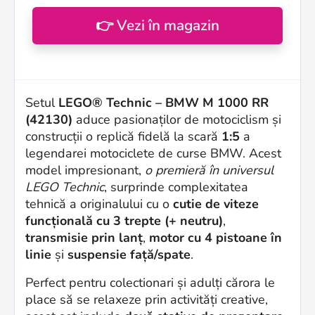
👉 Vezi în magazin
Setul
LEGO® Technic – BMW M 1000 RR
(42130)
aduce pasionaților de motociclism și
construcții o replică fidelă la scară
1:5
a
legendarei motociclete de curse BMW. Acest
model impresionant,
o premieră în universul
LEGO Technic
, surprinde complexitatea
tehnică a originalului cu o
cutie de viteze
funcțională cu 3 trepte (+ neutru)
,
transmisie prin lanț
,
motor cu 4 pistoane în
linie
și
suspensie față/spate
.
Perfect pentru colectionari și adulți cărora le
place să se relaxeze prin activități creative,