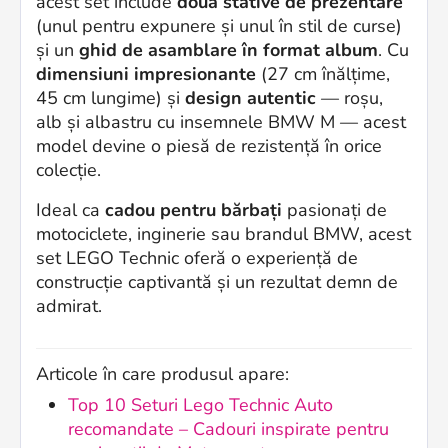
acest set include
două stative de prezentare
(unul pentru expunere și unul în stil de curse)
și un
ghid de asamblare în format album
. Cu
dimensiuni impresionante
(27 cm înălțime,
45 cm lungime) și
design autentic
— roșu,
alb și albastru cu insemnele BMW M — acest
model devine o piesă de rezistență în orice
colecție.
Ideal ca
cadou pentru bărbați
pasionați de
motociclete, inginerie sau brandul BMW, acest
set LEGO Technic oferă o experiență de
construcție captivantă și un rezultat demn de
admirat.
Articole în care produsul apare:
Top 10 Seturi Lego Technic Auto
recomandate – Cadouri inspirate pentru