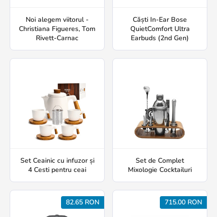
Noi alegem viitorul -
Căști In-Ear Bose
Christiana Figueres, Tom
QuietComfort Ultra
Rivett-Carnac
Earbuds (2nd Gen)
Set Ceainic cu infuzor și
Set de Complet
4 Cesti pentru ceai
Mixologie Cocktailuri
82.65 RON
715.00 RON