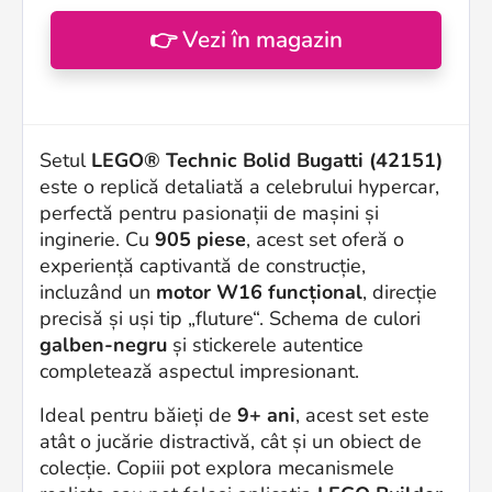
👉 Vezi în magazin
Setul
LEGO® Technic Bolid Bugatti (42151)
este o replică detaliată a celebrului hypercar,
perfectă pentru pasionații de mașini și
inginerie. Cu
905 piese
, acest set oferă o
experiență captivantă de construcție,
incluzând un
motor W16 funcțional
, direcție
precisă și uși tip „fluture“. Schema de culori
galben-negru
și stickerele autentice
completează aspectul impresionant.
Ideal pentru băieți de
9+ ani
, acest set este
atât o jucărie distractivă, cât și un obiect de
colecție. Copiii pot explora mecanismele