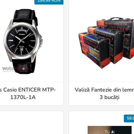
299.99 RON
s Casio ENTICER MTP-
Valiză Fantezie din lem
1370L-1A
3 bucăți
59.