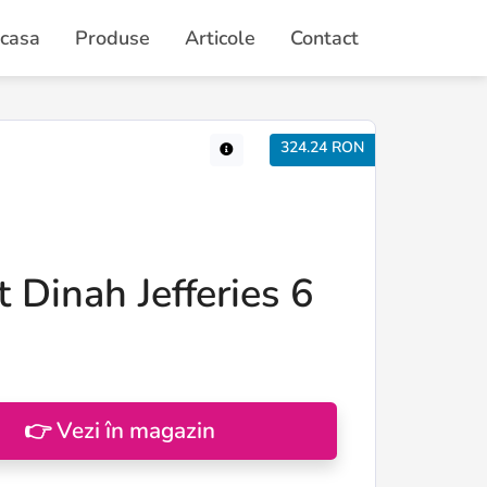
casa
Produse
Articole
Contact
324.24 RON
 Dinah Jefferies 6
👉 Vezi în magazin