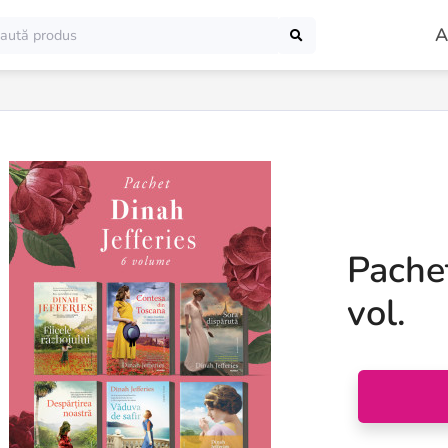
A
Pachet
vol.