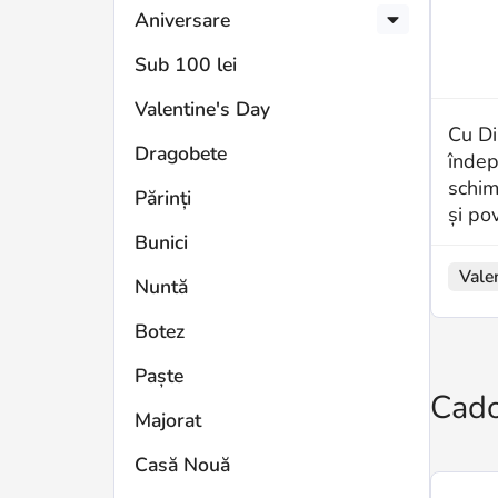
Aniversare
Sub 100 lei
Valentine's Day
Cu Di
Dragobete
îndep
schim
Părinți
și po
Bunici
Vale
Nuntă
Botez
Paște
Cado
Majorat
Casă Nouă