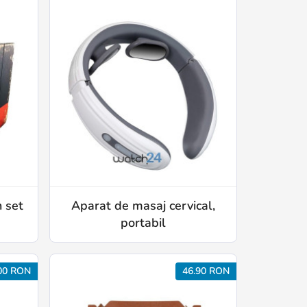
n set
Aparat de masaj cervical,
portabil
00 RON
46.90 RON