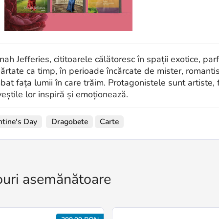
nah Jefferies, cititoarele călătoresc în spații exotice, par
ărtate ca timp, în perioade încărcate de mister, romant
bat fața lumii în care trăim. Protagonistele sunt artiste
veștile lor inspiră și emoționează.
ntine's Day
Dragobete
Carte
uri asemănătoare