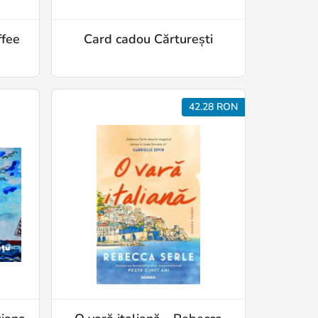
ffee
Card cadou Cărturești
42.28 RON