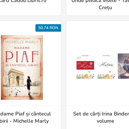
Card Cadou Libris.ro
Unde pleacă visele - Ta
Crețu
50.74 RON
dame Piaf și cântecul
Set de cărți Irina Binder
birii - Michelle Marly
volume