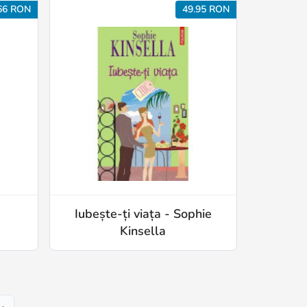
66 RON
49.95 RON
-
Iubește-ți viața - Sophie
Kinsella