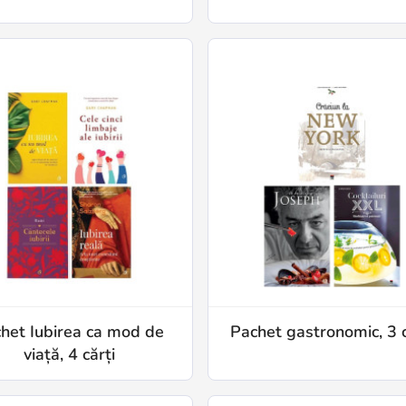
het Iubirea ca mod de
Pachet gastronomic, 3 c
viață, 4 cărți