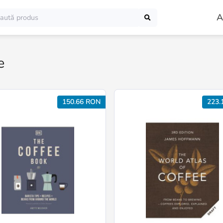
A
e
150.66 RON
223.