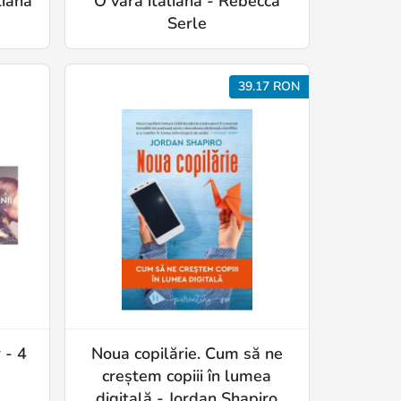
tiana
O vară italiană - Rebecca
Serle
39.17 RON
 - 4
Noua copilărie. Cum să ne
creștem copiii în lumea
digitală - Jordan Shapiro