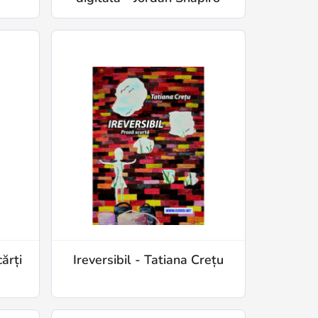
ărți
Ireversibil - Tatiana Crețu