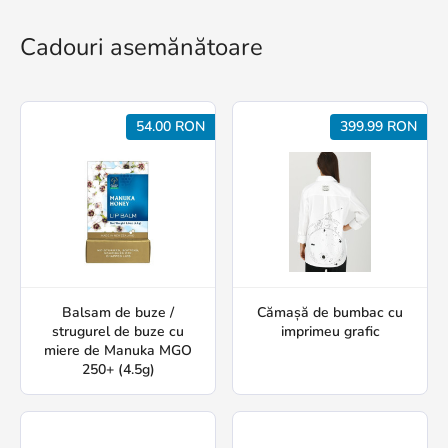
Cadouri asemănătoare
54.00 RON
399.99 RON
Balsam de buze /
Cămașă de bumbac cu
strugurel de buze cu
imprimeu grafic
miere de Manuka MGO
250+ (4.5g)