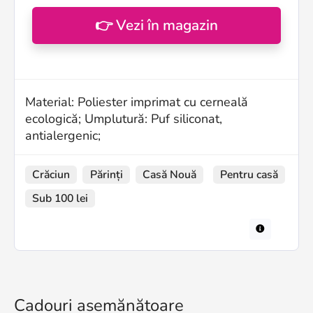
👉 Vezi în magazin
Material: Poliester imprimat cu cerneală
ecologică; Umplutură: Puf siliconat,
antialergenic;
Crăciun
Părinți
Casă Nouă
Pentru casă
Sub 100 lei
Cadouri asemănătoare