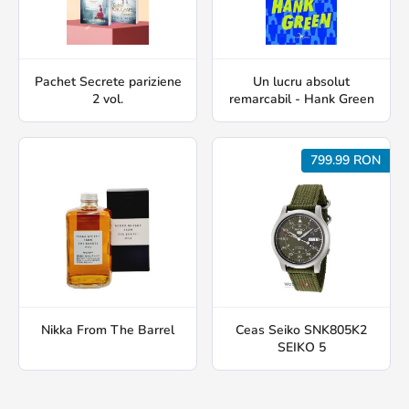
Pachet Secrete pariziene
Un lucru absolut
2 vol.
remarcabil - Hank Green
799.99 RON
Nikka From The Barrel
Ceas Seiko SNK805K2
SEIKO 5