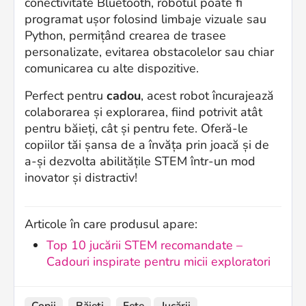
conectivitate Bluetooth, robotul poate fi
programat ușor folosind limbaje vizuale sau
Python, permițând crearea de trasee
personalizate, evitarea obstacolelor sau chiar
comunicarea cu alte dispozitive.
Perfect pentru
cadou
, acest robot încurajează
colaborarea și explorarea, fiind potrivit atât
pentru băieți, cât și pentru fete. Oferă-le
copiilor tăi șansa de a învăța prin joacă și de
a-și dezvolta abilitățile STEM într-un mod
inovator și distractiv!
Articole în care produsul apare:
Top 10 jucării STEM recomandate –
Cadouri inspirate pentru micii exploratori
Copii
Băieți
Fete
Jucării