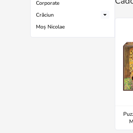
Cado
Corporate
Crăciun
Moș Nicolae
Puz
M