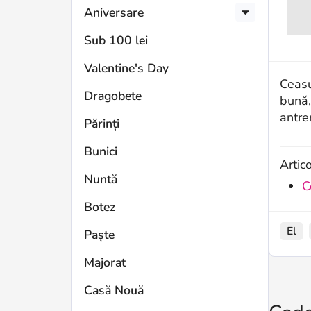
Aniversare
Sub 100 lei
Valentine's Day
Ceasu
Dragobete
bună,
antre
Părinți
Bunici
Artic
Nuntă
C
Botez
El
Paște
Majorat
Casă Nouă