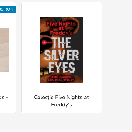
00 RON
ds -
Colecție Five Nights at
Freddy's