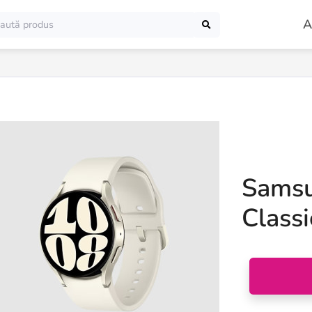
A
Samsu
Classi