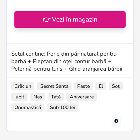
👉 Vezi în magazin
Setul conține: Perie din păr natural pentru
barbă + Pieptăn din oțel contur barbă +
Pelerină pentru tuns + Ghid aranjarea bărbii
Crăciun
Secret Santa
Paște
El
Soț
Iubit
Naș
Tată
Aniversare
Onomastică
Sub 100 lei