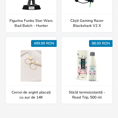
Figurina Funko Star Wars
Căști Gaming Razer
Bad Batch - Hunter
Blackshark V2 X
499.99 RON
88.00 RON
Cercei de argint placați
Sticlă termoizolantă -
cu aur de 14K
Road Trip, 500 ml