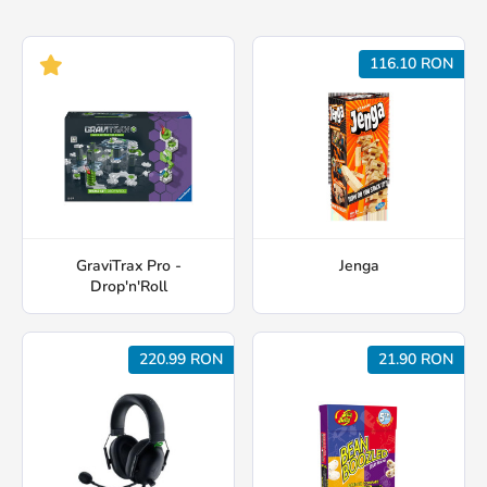
116.10 RON
GraviTrax Pro -
Jenga
Drop'n'Roll
220.99 RON
21.90 RON