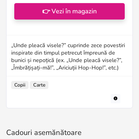
👉 Vezi în magazin
„Unde pleacă visele?” cuprinde zece povestiri
inspirate din timpul petrecut împreună de
bunici și nepoțică (ex. „Unde pleacă visele?”,
„Îmbrățișați-mă!”, „Ariciuții Hop-Hop!”, etc.)
Copii
Carte
Cadouri asemănătoare