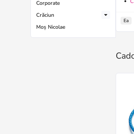
C
Corporate
Crăciun
Ea
Moș Nicolae
Cado