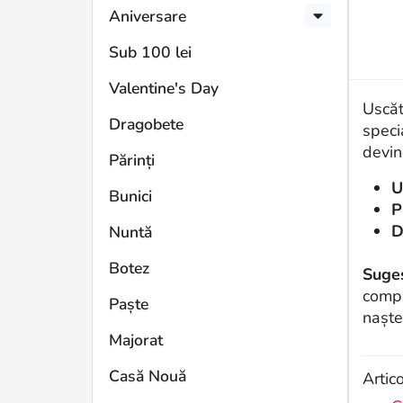
Aniversare
Sub 100 lei
Valentine's Day
Uscăt
Dragobete
speci
devin
Părinți
U
Bunici
P
D
Nuntă
Botez
Suges
compl
Paște
naște
Majorat
Casă Nouă
Artic