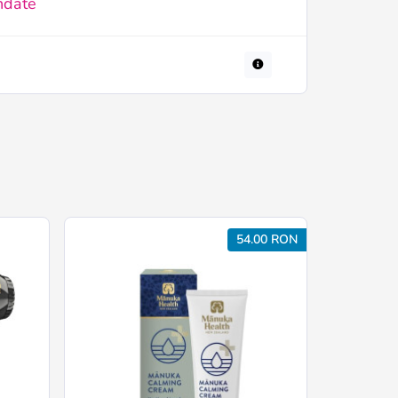
ndate
54.00 RON