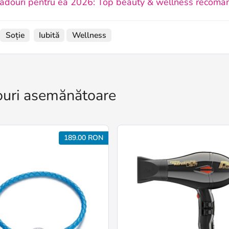
adouri pentru ea 2026: Top beauty & wellness recoma
Soție
Iubită
Wellness
uri asemănătoare
189.00 RON