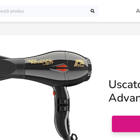
A
Uscato
Adva