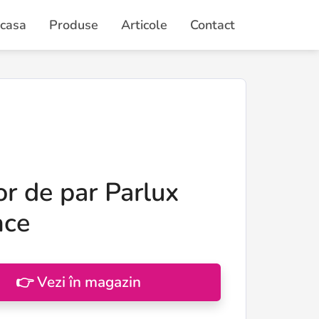
casa
Produse
Articole
Contact
r de par Parlux
nce
👉 Vezi în magazin