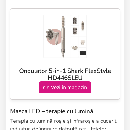
Ondulator 5-in-1 Shark FlexStyle
HD446SLEU
👉 Vezi în magazin
Masca LED – terapie cu lumină
Terapia cu lumină roșie și infraroșie a cucerit
industria de îngrijire datorită rezultatelor