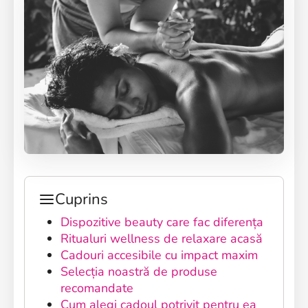
Cuprins
Dispozitive beauty care fac diferența
Ritualuri wellness de relaxare acasă
Cadouri accesibile cu impact maxim
Selecția noastră de produse
recomandate
Cum alegi cadoul potrivit pentru ea