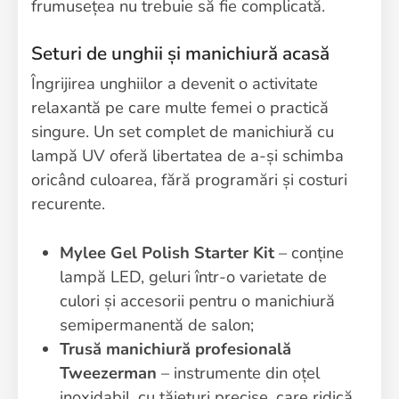
frumusețea nu trebuie să fie complicată.
Seturi de unghii și manichiură acasă
Îngrijirea unghiilor a devenit o activitate
relaxantă pe care multe femei o practică
singure. Un set complet de manichiură cu
lampă UV oferă libertatea de a-și schimba
oricând culoarea, fără programări și costuri
recurente.
Mylee Gel Polish Starter Kit
– conține
lampă LED, geluri într-o varietate de
culori și accesorii pentru o manichiură
semipermanentă de salon;
Trusă manichiură profesională
Tweezerman
– instrumente din oțel
inoxidabil, cu tăieturi precise, care ridică