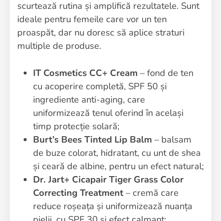
scurtează rutina și amplifică rezultatele. Sunt
ideale pentru femeile care vor un ten
proaspăt, dar nu doresc să aplice straturi
multiple de produse.
IT Cosmetics CC+ Cream
– fond de ten
cu acoperire completă, SPF 50 și
ingrediente anti-aging, care
uniformizează tenul oferind în același
timp protecție solară;
Burt’s Bees Tinted Lip Balm
– balsam
de buze colorat, hidratant, cu unt de shea
și ceară de albine, pentru un efect natural;
Dr. Jart+ Cicapair Tiger Grass Color
Correcting Treatment
– cremă care
reduce roșeața și uniformizează nuanța
pielii, cu SPF 30 și efect calmant;