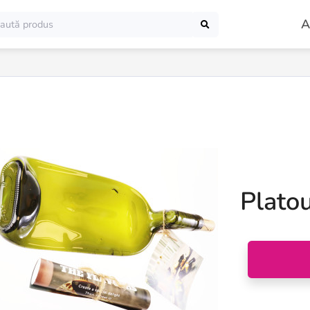
A
Platou