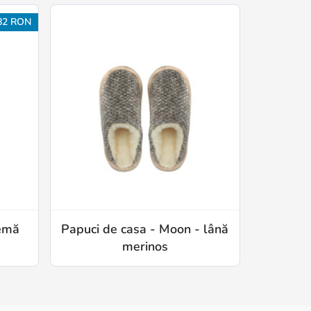
82 RON
remă
Papuci de casa - Moon - lână
merinos