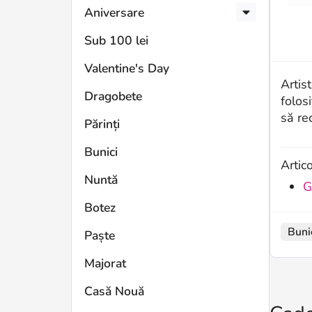
Aniversare
Sub 100 lei
Valentine's Day
Artis
Dragobete
folos
să rec
Părinți
Bunici
Artic
Nuntă
G
Botez
Buni
Paște
Majorat
Casă Nouă