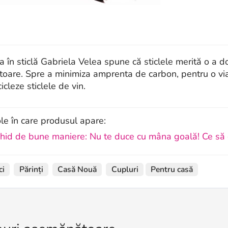
ta în sticlă Gabriela Velea spune că sticlele merită o a 
itoare. Spre a minimiza amprenta de carbon, pentru o vi
icleze sticlele de vin.
ole în care produsul apare:
hid de bune maniere: Nu te duce cu mâna goală! Ce să d
ci
Părinți
Casă Nouă
Cupluri
Pentru casă