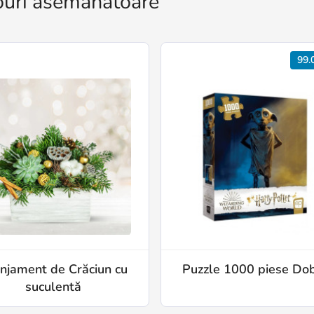
uri asemănătoare
99.
njament de Crăciun cu
Puzzle 1000 piese Do
suculentă