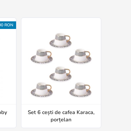
00 RON
bby
Set 6 cești de cafea Karaca,
porțelan