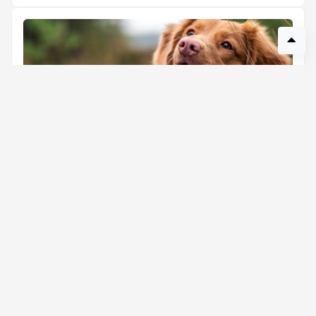
Cum alegi cadoul perfect pentru iubitorii de
animale
Ai observat vreodată cât de multă bucurie aduce un
animal de companie în viața cuiva? Pentru mulți dintre
noi, cățeii, p...