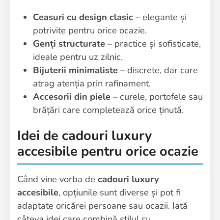
Ceasuri cu design clasic
– elegante și
potrivite pentru orice ocazie.
Genți structurate
– practice și sofisticate,
ideale pentru uz zilnic.
Bijuterii minimaliste
– discrete, dar care
atrag atenția prin rafinament.
Accesorii din piele
– curele, portofele sau
brățări care completează orice ținută.
Idei de cadouri luxury
accesibile pentru orice ocazie
Când vine vorba de
cadouri luxury
accesibile
, opțiunile sunt diverse și pot fi
adaptate oricărei persoane sau ocazii. Iată
câteva idei care combină stilul cu