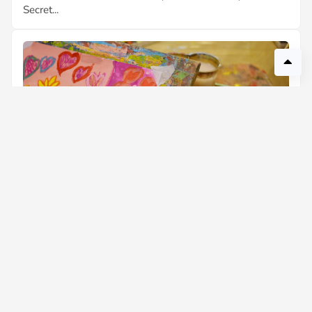
Secret...
Cadouri care nu sunt jucării: Ce să iei unui copil
care are camera plină de plastic
Camera copilului tău este deja un labirint de plastic
strălucitor, de jucării care se rup la prima folosință și de
ambal...