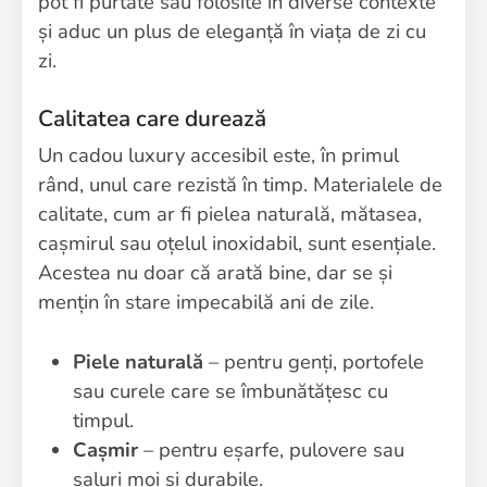
pot fi purtate sau folosite în diverse contexte
și aduc un plus de eleganță în viața de zi cu
zi.
Calitatea care durează
Un cadou luxury accesibil este, în primul
rând, unul care rezistă în timp. Materialele de
calitate, cum ar fi pielea naturală, mătasea,
cașmirul sau oțelul inoxidabil, sunt esențiale.
Acestea nu doar că arată bine, dar se și
mențin în stare impecabilă ani de zile.
Piele naturală
– pentru genți, portofele
sau curele care se îmbunătățesc cu
timpul.
Cașmir
– pentru eșarfe, pulovere sau
șaluri moi și durabile.